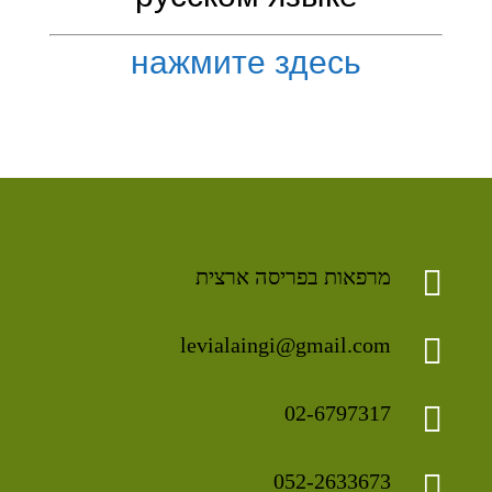
нажмите здесь

מרפאות בפריסה ארצית

levialaingi@gmail.com

02-6797317

052-2633673