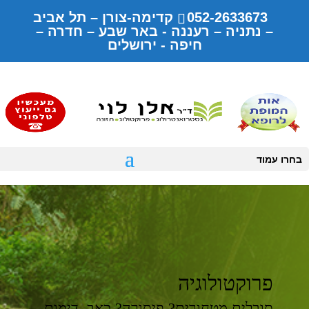
052-2633673 קדימה-צורן – תל אביב
– נתניה – רעננה - באר שבע – חדרה –
חיפה - ירושלים
בחרו עמוד
פרוקטולוגיה
סובלים מטחורים? פיסורה? כאב, דימום