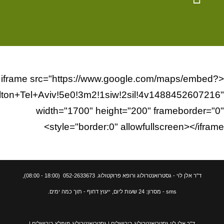
<iframe src="https://www.google.com/maps/embed?
n+Tel+Aviv!5e0!3m2!1siw!2sil!4v1488452607216"
width="1700" height="200" frameborder="0"
style="border:0" allowfullscreen></iframe>
ד"ר אלן לוי - גסטרואנטרולוג ורופא פרוקטולוג. 052-2633673
(18:00 - 08:00),
sms - מסרון: 24 שעות ליום, ייעוץ דחוף - תוך כמה ימים.
ד"ר אלן לוי גסטרואנטרולוג בירושלים | גסטרואנטרולוג מומלץ בירושלים |