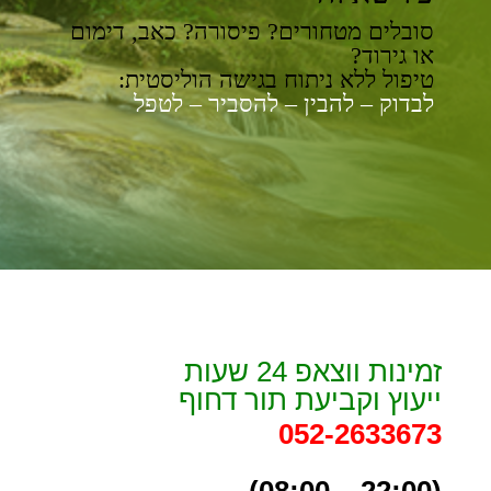
סובלים מטחורים? פיסורה? כאב, דימום
או גירוד?
טיפול ללא ניתוח בגישה הוליסטית:
לבדוק – להבין – להסביר – לטפל
זמינות ווצאפ 24 שעות
ייעוץ וקביעת תור דחוף
052-2633673