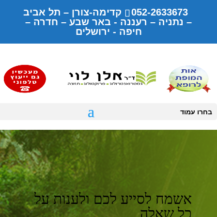
052-2633673 קדימה-צורן – תל אביב
– נתניה – רעננה - באר שבע – חדרה –
חיפה - ירושלים
בחרו עמוד
אשמח לסייע לכם ולענות על
כל שאלה